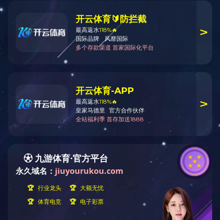
按类别查找
永磁变频离心增压泵系列(3)
乐鱼全球_乐鱼(中国)污水泵系列(5)
乐鱼全球_乐鱼(中国)AS切割型污水泵系列(2)
JY乐鱼全球_乐鱼(中国)搅匀型污水泵系列(2)
乐鱼全球_乐鱼(中国)X高扬程污水泵系列(1)
乐鱼全球_乐鱼(中国)-S不锈钢污水泵系列(1)
QY充油式潜水电泵系列(7)
QD/Q 多级潜水泵系列(4)
ZW自吸污水泵系列(2)
BZ自吸清水泵系列(1)
IGR/ISW管道离心泵系列(4)
TD新型管道循环泵系列(1)
多级潜水泵
QD/Q